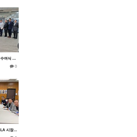
메릴랜드 식품협회 장학금 수여식 행사 4월 30일
0
남가주식품협회 케렌 베쓰 LA 시장 간담회