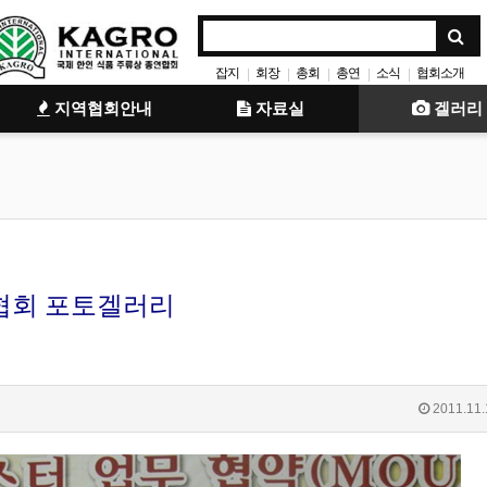
잡지
회장
총회
총연
소식
협회소개
|
|
|
|
|
지역
소개
안내
|
|
|
지역협회안내
자료실
겔러리
협회 포토겔러리
2011.11.