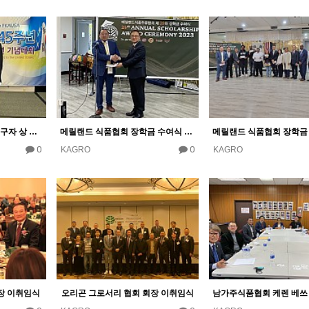
워싱턴DC 홍진섭 고문 선구자 상 수상 기념
메릴랜드 식품협회 장학금 수여식 행사 4월 30일
0
0
KAGRO
KAGRO
장 이취임식
오리곤 그로서리 협회 회장 이취임식