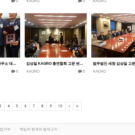
0
0
KAGRO
KAGRO
KAGRO 총연합회 서울 사무소 대표 공로패 수여
김상일 KAGRO 총연합회 고문 변호사
0
0
KAGRO
KAGRO
3
4
5
6
7
8
9
10
수집거부
책임의 한계와 법적고지