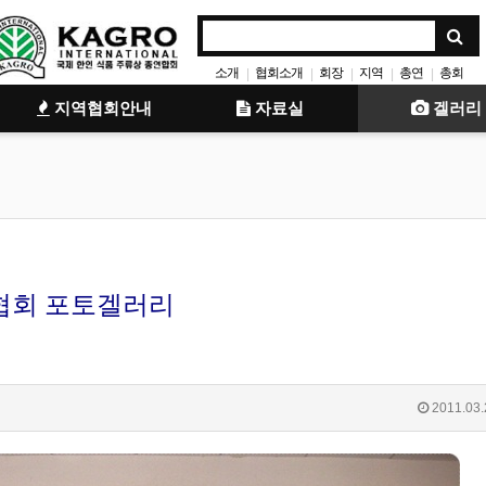
소개
협회소개
회장
지역
총연
총회
|
|
|
|
|
소식
잡지
안내
|
|
|
지역협회안내
자료실
겔러리
협회 포토겔러리
2011.03.