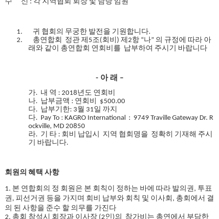
수
신
:
각 지역협회 회장 및 담당 임
원
1.
귀
협회의
무궁한
발전을
기원합니다
.
2.
총연합회
정관
제
5
조
(
회비
)
제
2
항
“
나
”
의
규정에
따라
아
래와
같이
총연합회
연회비를
납부하여
주시기
바랍니다
-
아
래
–
가
.
내
역
: 2018
년도
연회비
나
.
납부금액
:
연회비
$500.00
다
.
납부기한
: 3
월
31
일
까지
다
. Pay To :
KAGRO International
:
9749 Traville Gateway Dr. R
ockville, MD 20850
라
.
기
타
:
회비
납입시
지역
협회명을
정확히
기재해
주시
기
바랍니다
.
회원의
혜택
사항
1.
본 연합회의 정 회원은 본 회칙이 정하는 바에 따라 발의권
,
투표
권
,
피선거권 등을 가지며 회비 납부와 회칙 및 이사회
,
총회에서 결
의 된 사항을 준수 할 의무를 가진다
2.
총회
참석시
회장과
이사장
(2
인
)
의
참가비는
총연에서
부담한