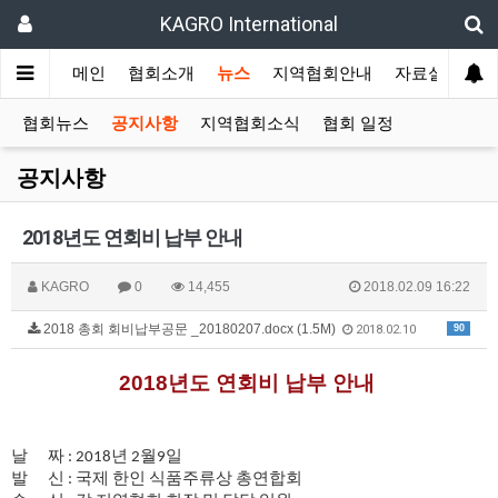
KAGRO International
메인
협회소개
뉴스
지역협회안내
자료실
겔
협회뉴스
공지사항
지역협회소식
협회 일정
공지사항
2018년도 연회비 납부 안내
KAGRO
0
14,455
2018.02.09 16:22
2018 총회 회비납부공문 _20180207.docx (1.5M)
90
2018.02.10
2018
년도 연회비 납부 안내
날
짜
: 2018
년
2
월
9
일
발
신
:
국제 한인 식품주류상 총연합회